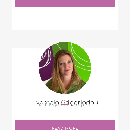
Evanthia Grigoriadou
Art Psychotherapist
READ MORE