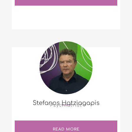
Stefanos Hatziagapis
Psychiatrist
READ MORE