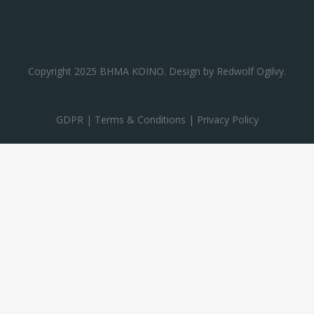
Copyright 2025 ΒΗΜΑ ΚΟΙΝΟ. Design by
Redwolf Ogilvy
.
GDPR
|
Terms & Conditions
|
Privacy Policy
ΒΗΜΑ ΚΟΙΝΟ
Newsletter
Γράψου στο newsletter του ΒΗΜΑ ΚΟΙΝΟ
για να ενημερώνεσαι για τις δράσεις του
κέντρου μας και όλες τις τελευταίες