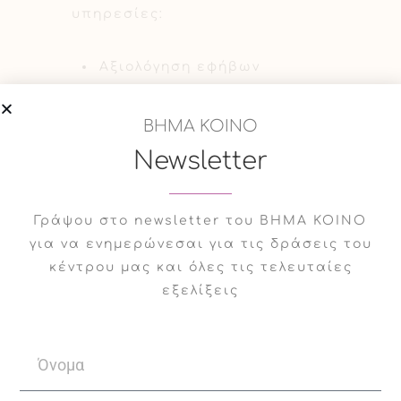
υπηρεσίες:
Αξιολόγηση εφήβων
Ατομική Ψυχοθεραπεία
ΒΗΜΑ ΚΟΙΝΟ
Newsletter
Συμβουλευτική γονέων
Γράψου στο newsletter του ΒΗΜΑ ΚΟΙΝΟ
για να ενημερώνεσαι για τις δράσεις του
Ομάδα
κέντρου μας και όλες τις τελευταίες
εξελίξεις
Εφήβων
Στην ομάδα μπορούν να