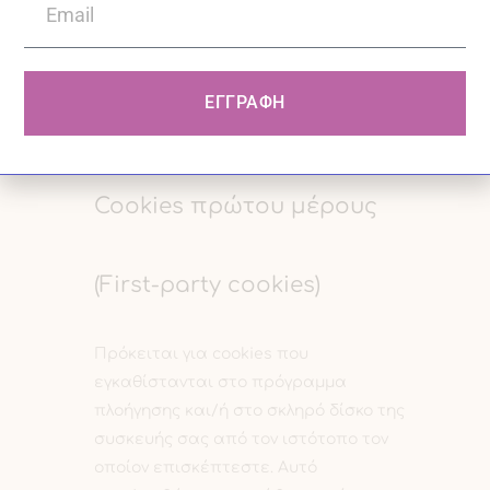
επισκέψεις (π.χ. για να θυμάται το
όνομα χρήστη σας ή τις προτιμήσεις
σας ως προς την παραμετροποίηση
του ιστοτόπου).
ΕΓΓΡΑΦΗ
Cookies πρώτου μέρους
(First-party cookies)
Πρόκειται για cookies που
εγκαθίστανται στο πρόγραμμα
πλοήγησης και/ή στο σκληρό δίσκο της
συσκευής σας από τον ιστότοπο τον
οποίον επισκέπτεστε. Αυτό