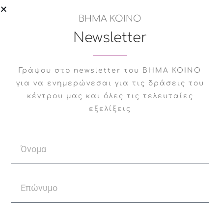
Μόνιμα cookies (persistent
ΒΗΜΑ ΚΟΙΝΟ
Newsletter
cookies)
Γράψου στο newsletter του ΒΗΜΑ ΚΟΙΝΟ
Αυτά παραμένουν στο αρχείο των
για να ενημερώνεσαι για τις δράσεις του
cookies του προγράμματος πλοήγησης
κέντρου μας και όλες τις τελευταίες
της συσκευής σας ακόμα και αφότου
εξελίξεις
κλείσει το πρόγραμμα πλοήγησης,
μερικές φορές για ένα έτος ή και
παραπάνω (η ακριβής διάρκεια
παραμονής εξαρτάται από τη
διάρκεια ζωής κάθε cookie). Τα μόνιμα
cookies χρησιμοποιούνται όταν ο
διαχειριστής του ιστοτόπου
ενδεχομένως χρειάζεται να γνωρίζει
ποιος είστε για παραπάνω από μία