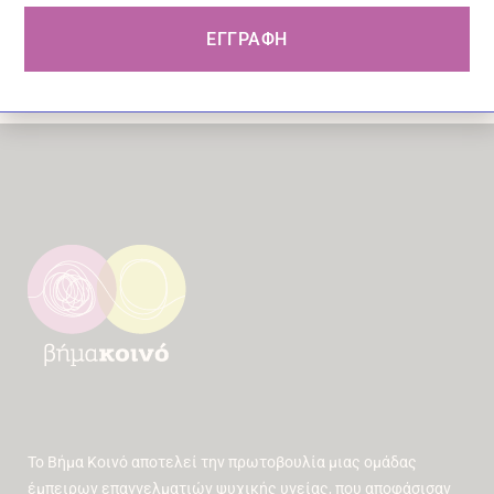
Email
ΕΓΓΡΑΦΗ
Το Βήμα Κοινό αποτελεί την πρωτοβουλία μιας ομάδας
έμπειρων επαγγελματιών ψυχικής υγείας, που αποφάσισαν