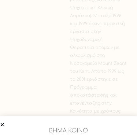
Ψυχιατρική Κλινική
Λυράκου). Μεταξύ 1998
και 1999 έκανε πρακτική
εργασία στην
Ψυχοδυναμική
Θεραπεία ατόμων με
αλκοολισμό στο
Νοσοκομείο Mount Zeant
του Kent. Από το 1999 ως
το 2001 εργάστηκε σε
Πρόγραμμα
αποκατάστασης και
επανένταξης στην
Κοινότητα με χρόνιους
ψυχωτικούς ασθενείς
στο Kent. Από το 2003 ως
ΒΗΜΑ ΚΟΙΝΟ
το 2015 συνεργάστηκε με