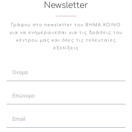
Newsletter
τη Μέριμνα Ζωής κατά
της εξάρτησης. Αυτή την
περίοδο εργάζεται
Γράψου στο newsletter του ΒΗΜΑ ΚΟΙΝΟ
ιδιωτικά ως
για να ενημερώνεσαι για τις δράσεις του
ψυχοθεραπεύτρια και
κέντρου μας και όλες τις τελευταίες
συνεργάζεται με τη
εξελίξεις
διεπιστημονική ομάδα
στο Βήμα Κοινό.
Facebook
Twitter
LinkedIn
WhatsApp