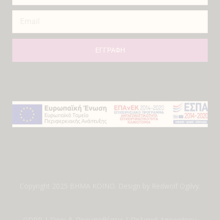
ΕΓΓΡΑΦΗ
Copyright 2025 ΒΗΜΑ ΚΟΙΝΟ. Design by
Redwolf Ogilvy
.
GDPR
|
Όροι & Προϋποθέσεις
|
Πολιτική Απορρήτου