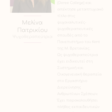
(Deree College) και
απέκτησε μεταπτυχιακό
τίτλο στις
Μελίνα
ψυχαναλυτικές-
ψυχοθεραπευτικές
Πατρικίου
σπουδές από το
Ψυχοθεραπεύτρια
Πανεπιστήμιο του Kent
της Μ. Βρετανίας.
Ως ψυχοθεραπεύτρια
έχει ειδικευτεί στη
Συστημική και
Οικογενειακή θεραπεία
στο Εργαστήριο
Διερεύνησης
Ανθρωπίνων Σχέσεων.
Έχει παρακολουθήσει
πλήθος εκπαιδευτικών