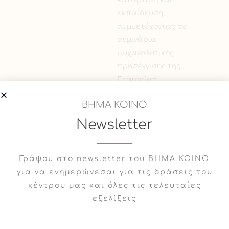
εκπαίδευση,
συμμετέχοντας σε
σεμινάρια
ψυχαναλυτικής
προσέγγισης της
Εταιρείας
Ψυχαναλυτικής
ΒΗΜΑ ΚΟΙΝΟ
Ψυχοθεραπείας Παιδιού
& Εφήβου, της
Newsletter
International Winnicott
Association-Hellenic
Γράψου στο newsletter του ΒΗΜΑ ΚΟΙΝΟ
Group κ.α
για να ενημερώνεσαι για τις δράσεις του
κέντρου μας και όλες τις τελευταίες
Στην παρούσα φάση,
εξελίξεις
διατηρεί ιδιωτικό
γραφείο και
συνεργάζεται με κέντρα