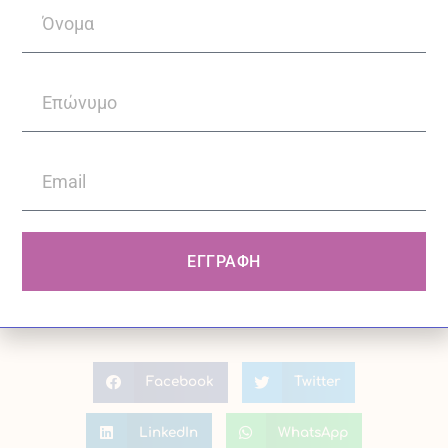
ειδικών θεραπειών για
παιδιά, εφήβους και των
οικογενειών τους.
Συνεργάζεται με το
Βήμα Κοινό, παρέχοντας
ατομικές συνεδρίες σε
εφήβους και ενήλικες.
ΕΓΓΡΑΦΗ
Facebook
Twitter
LinkedIn
WhatsApp