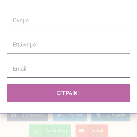
των ηλικιών.
Για πληροφορίες καλέστε στο +30 210
9768159 ή γραπτώς στο
info@vimakoino.gr
ΕΓΓΡΑΦΗ
ΒΗΜΑ ΚΟΙΝΟ
,
ψυχοθεραπεία
Facebook
Twitter
LinkedIn
WhatsApp
Email