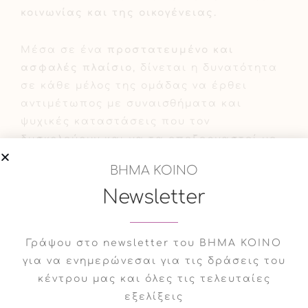
κοινωνίας και της οικογένειας.
Μέσα σε ένα
προστατευμένο και
ασφαλές πλαίσιο
, δίνεται η δυνατότητα
σε κάθε μέλος της ομάδας να έρθει
αντιμέτωπος με συναισθήματα και
ψυχικές καταστάσεις που τον
δυσκολεύουν και να τα επεξεργαστεί με
την βοήθεια του θεραπευτή
ΒΗΜΑ ΚΟΙΝΟ
και της ομάδας.
Newsletter
Να διερευνήσει τον τρόπο με τον οποίο
εντάσσεται στην ομάδα και πως βρίσκει
Γράψου στο newsletter του ΒΗΜΑ ΚΟΙΝΟ
τη δική του «μοναδική» θέση μέσα σε
για να ενημερώνεσαι για τις δράσεις του
αυτή.
κέντρου μας και όλες τις τελευταίες
εξελίξεις
Η ομάδα απευθύνεται σε
ενήλικες όλων