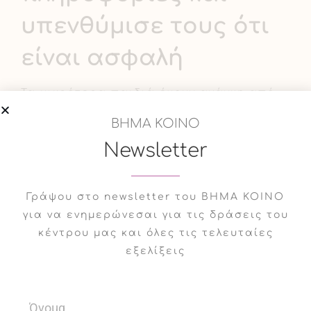
υπενθύμισε τους ότι
είναι ασφαλή
Τα μικρότερα παιδιά έχουν ανάγκη από
λίγες πληροφορίες και απλή γλώσσα,
ΒΗΜΑ ΚΟΙΝΟ
όπως «Οι άνθρωποι στην Ουκρανία
Newsletter
μαζεύουν φαγητό, βρίσκουν καταφύγια
και βοηθούν ο ένας τον άλλον». Πολλές
φορές τα παιδιά αναρωτιούνται αν τα
Γράψου στο newsletter του ΒΗΜΑ ΚΟΙΝΟ
γεγονότα θα τα επηρεάσουν. Υπενθύμισέ
για να ενημερώνεσαι για τις δράσεις του
τους ότι είναι ασφαλή και ότι ο πόλεμος
κέντρου μας και όλες τις τελευταίες
συμβαίνει σε μία άλλη χώρα μακριά από
εξελίξεις
αυτά. Όσο μεγαλώνουν, τα παιδία
σχολικής ηλικίας αποκτούν σταδιακά τη
δική τους ξεχωριστή άποψη. Καθοδήγησε
τα στον τρόπο που αποκτούν