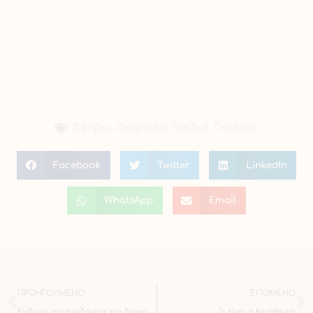
Έφηβοι
,
Ουκρανία
,
Παιδιά
,
Πόλεμος
Facebook
Twitter
LinkedIn
WhatsApp
Email
ΠΡΟΗΓΟΎΜΕΝΟ
ΕΠΌΜΕΝΟ
Κίνδυνοι της πανδημίας και διακοπές Χριστουγέννων: Πως να αξιολογήσετε την ανοχή σας σε αυτούς;
Τι είναι η Κατάθλιψη