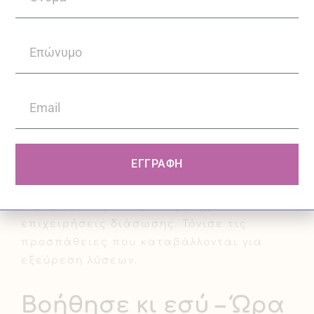
πληροφορίες σχετικά με τα γεγονότα. Οι
έφηβοι είναι πλέον σε θέση να
καταλάβουν τις συνέπειες ενός πολέμου
και συχνά εκφράζουν ανησυχίες για τους
νεαρούς συνομηλίκους τους. Συζητήστε
ανοιχτά.
«Θα τα καταφέρουμε»
ΕΓΓΡΑΦΗ
Συζήτησε τρόπους υποστήριξης. Από
κυβερνητικές συνομιλίες μέχρι
επιχειρήσεις διάσωσης. Τόνισε τις
προσπάθειες που καταβάλλονται για
εξεύρεση λύσεων.
Βοήθησε κι εσύ – Ώρα