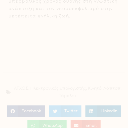
υπερβολικός χρόνος οθόνης στη γνωστική
ανάπτυξη και τον νευροεκφυλισμό στην
μετέπειτα ενήλικη ζωή.
ΑΓΧΟΣ
,
Ηλεκτρονικός υπολογιστής
,
Κινητό
,
Λάπτοπ
,
Τάμπλετ
Facebook
Twitter
LinkedIn
WhatsApp
Email