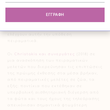
προβλήματα όμως για να μπορέσουμε να
πούμε ότι η υπερβολική έκθεση στις
ΕΓΓΡΑΦΗ
οθόνες είναι η αιτία για τα
προαναφερθέντα προβλήματα, θα
πρέπει να υπάρξουν έρευνες που
ελέγχουν αυτήν την υπόθεση
πειραματικά.
Οι
Christakis και συνεργάτες
(2018) σε
μια ανασκόπηση των πειραματικών
μελετών που διερεύνησαν τις επιπτώσεις
της πρώιμης έκθεσης στα μέσα βρήκαν,
από πειραματικές μελέτες σε ζώα, τα
εξής: ποντίκια που εκτέθηκαν σε
υπερβολική αισθητηριακή διέγερση από
τα φώτα και τους ήχους της τηλεόρασης
απεικόνισαν σημαντικά φτωχότερη