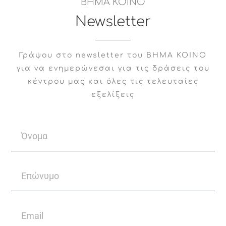
ΒΗΜΑ ΚΟΙΝΟ
στην οθόνη σχετίζεται με
αυξημένο
Newsletter
άγχος και με ριψοκίνδυνες
συμπεριφορές.
Γράψου στο newsletter του ΒΗΜΑ ΚΟΙΝΟ
Επίσης, ο χρόνος που αφιερώνεται σε
για να ενημερώνεσαι για τις δράσεις του
ηλεκτρονικά μέσα από ενήλικες
κέντρου μας και όλες τις τελευταίες
συσχετίστηκε με τον κίνδυνο πρώιμης
εξελίξεις
γνωστικής έκπτωσης και άνοιας. Εδώ να
σημειωθεί ότι βρέθηκε επίσης πως οι
κοινωνικές αλληλεπιδράσεις μπορεί να
λειτουργήσουν ως προστατευτικός
παράγοντας έναντι του νευροεκφυλισμού.
Η παραπάνω έρευνες μας δείχνουν
συστηματικά ότι υπάρχει κάποια σχέση
με την παρατεταμένη χρήση
ηλεκτρονικών και τα γνωστικά και ψυχικά