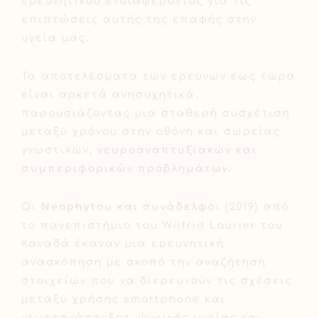
ερευνητικού ενδιαφέροντος για τις
επιπτώσεις αυτής της επαφής στην
υγεία μας.
Τα αποτελέσματα των ερευνών έως τώρα
είναι αρκετά ανησυχητικά,
παρουσιάζοντας μια σταθερή συσχέτιση
μεταξύ χρόνου στην οθόνη και σωρείας
γνωστικών,
νευροαναπτυξιακών και
συμπεριφορικών προβλημάτων.
Οι
Neophytou και συνάδελφοι
(2019) από
το πανεπιστήμιο του Wilfrid Laurier του
Καναδά έκαναν μια ερευνητική
ανασκόπηση με σκοπό την αναζήτηση
στοιχείων που να διερευνούν τις σχέσεις
μεταξύ χρήσης smartphone και
νευροανάπτυξης, ψυχικής υγείας και